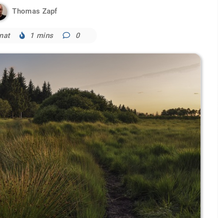
Thomas Zapf
nat
1 mins
0